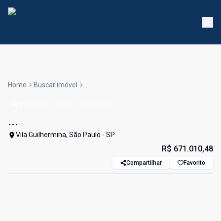
Home
Buscar imóvel
...
Apartamento
Venda
Cód:
2232
...
Vila Guilhermina, São Paulo - SP
R$ 671.010,48
Compartilhar
Favorito