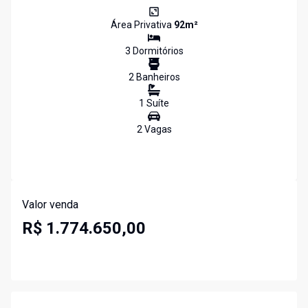
Área Privativa
92
m²
3
Dormitório
s
2
Banheiro
s
1
Suíte
2
Vaga
s
Valor venda
R$ 1.774.650,00