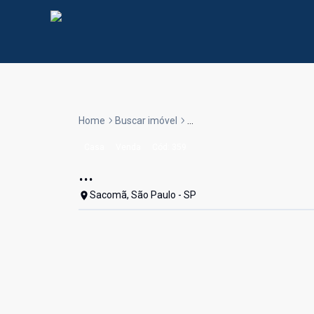
Home
Buscar imóvel
...
Casa
Venda
Cód:
359
...
Sacomã, São Paulo - SP