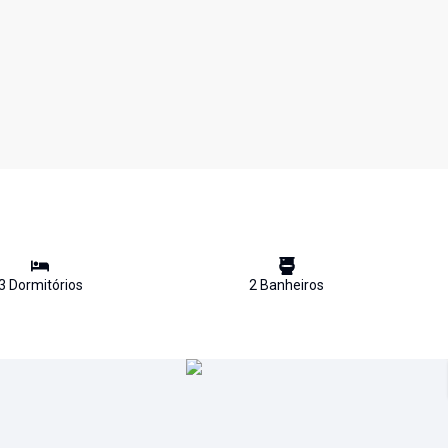
3
Dormitório
s
2
Banheiro
s