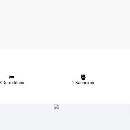
3
Dormitório
s
2
Banheiro
s