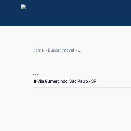
Home
Buscar imóvel
...
Casa
Venda
Cód:
402
...
Vila Gumercindo, São Paulo - SP