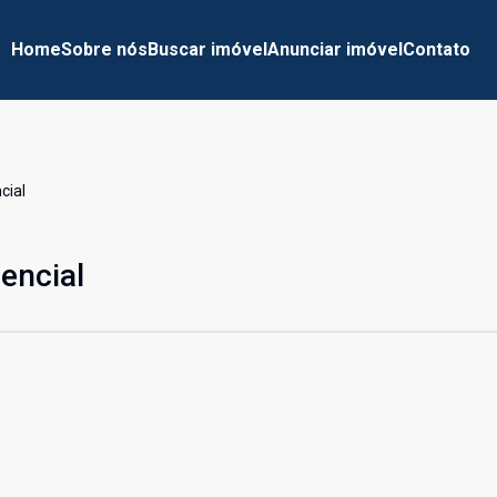
Home
Sobre nós
Buscar imóvel
Anunciar imóvel
Contato
cial
encial