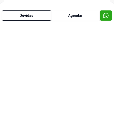
Dúvidas
Agendar
Imóveis semelhantes
Cód:
1882
Comparar
Empreendimento
Reserva Madalena - Studios
Vila Madalena, São Paulo - SP