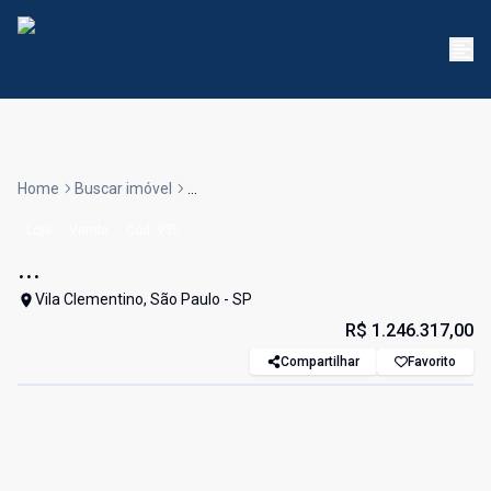
Home
Buscar imóvel
...
Loja
Venda
Cód:
935
...
Vila Clementino, São Paulo - SP
R$ 1.246.317,00
Compartilhar
Favorito