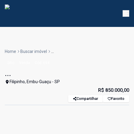
Home
Buscar imóvel
...
Sítio
Venda
Cód:
694
...
Filipinho, Embu-Guaçu - SP
R$ 850.000,00
Compartilhar
Favorito