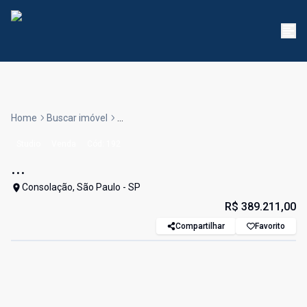
Home
Buscar imóvel
...
Studio
Venda
Cód:
192
...
Consolação, São Paulo - SP
R$ 389.211,00
Compartilhar
Favorito