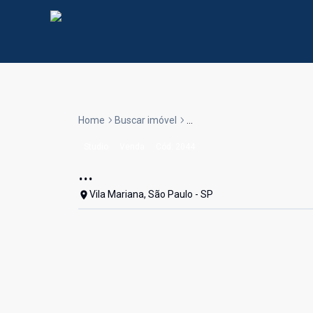
Home
Buscar imóvel
...
Studio
Venda
Cód:
2044
...
Vila Mariana, São Paulo - SP